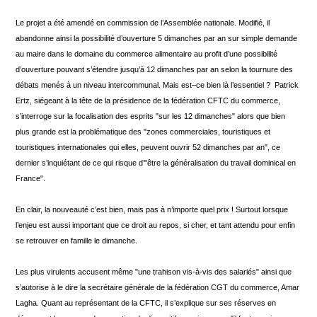
Le projet a été amendé en commission de l’Assemblée nationale. Modifié, il
abandonne ainsi la possibilité d’ouverture 5 dimanches par an sur simple demande
au maire dans le domaine du commerce alimentaire au profit d’une possibilité
d’ouverture pouvant s’étendre jusqu’à 12 dimanches par an selon la tournure des
débats menés à un niveau intercommunal. Mais est–ce bien là l’essentiel ? Patrick
Ertz, siégeant à la tête de la présidence de la fédération CFTC du commerce,
s’interroge sur la focalisation des esprits "sur les 12 dimanches" alors que bien
plus grande est la problématique des "zones commerciales, touristiques et
touristiques internationales qui elles, peuvent ouvrir 52 dimanches par an", ce
dernier s’inquiétant de ce qui risque d’"être la généralisation du travail dominical en
France".
En clair, la nouveauté c’est bien, mais pas à n’importe quel prix ! Surtout lorsque
l’enjeu est aussi important que ce droit au repos, si cher, et tant attendu pour enfin
se retrouver en famille le dimanche.
Les plus virulents accusent même "une trahison vis-à-vis des salariés" ainsi que
s’autorise à le dire la secrétaire générale de la fédération CGT du commerce, Amar
Lagha. Quant au représentant de la CFTC, il s’explique sur ses réserves en