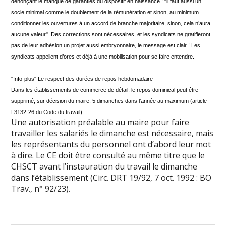
dénonçant le manque de garanties du dispositif en naissance : "il faut aussi un
socle minimal comme le doublement de la rémunération et sinon, au minimum
conditionner les ouvertures à un accord de branche majoritaire, sinon, cela n’aura
aucune valeur". Des corrections sont nécessaires, et les syndicats ne gratifieront
pas de leur adhésion un projet aussi embryonnaire, le message est clair ! Les
syndicats appellent d’ores et déjà à une mobilisation pour se faire entendre.
"Info-plus" Le respect des durées de repos hebdomadaire
Dans les établissements de commerce de détail, le repos dominical peut être
supprimé, sur décision du maire, 5 dimanches dans l’année au maximum (article
L3132-26 du Code du travail).
Une autorisation préalable au maire pour faire
travailler les salariés le dimanche est nécessaire, mais
les représentants du personnel ont d’abord leur mot
à dire. Le CE doit être consulté au même titre que le
CHSCT avant l’instauration du travail le dimanche
dans l’établissement (Circ. DRT 19/92, 7 oct. 1992 : BO
Trav., n° 92/23).