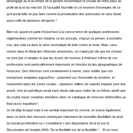
désengage au fil du temps de la gestion économique et sociale de notre pays au
profit de la loi du marché. Et l’actualité fourmille en ce moment d’exemples de ce
qu’il aurait fallu ne pas faire comme la privatisation des autoroutes et sans doute
aussi celle de plusieurs aéroports !
Bien sûr quand on parle d’ouverture à la concurrence de quelques professions
réglementées comme les notaires ou les avocats, chacun va penser, à première
vue, que cela va dans le sens revendiqué de lutte contre la rente. Mais, sans
rentrer dans le détail des réformes annoncées, on s’aperçoit vite que les choses
ne sont pas si simples et que les écarts de revenus à l’intérieur même de ces
professions sont particulièrement importants en fonction du lieu géographique de
l’exercice. Des réformes sont certainement à mener, sans oublier que ces
entreprises emploient aujourd’hui – justement sur l’ensemble du territoire, et
notamment dans les zones rurales – plusieurs milliers de salariés inquiets pour leur
avenir. Une loi spécifique serait sans doute utile pour traiter de ce thème, plutôt que
de vouloir noyer certaines intentions dans un catalogue de mesures hétéroclites au
final assez inquiétant !
Je l’ai déjà évoqué mais il me semble important d’y revenir, on trouve également
dans ce texte des mesures annonçant clairement de nouvelles flexibilités du droit
du travail qui étendent ou « complètent » des dispositions de la loi sur la
Sécurisation de l’emploi (ANI). De la flexibilité sur de la flexibilité !… Et on nous