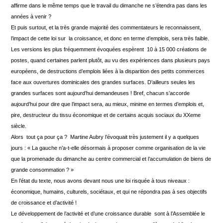
affirme dans le même temps que le travail du dimanche ne s’étendra pas dans les
années à venir ?
Et puis surtout, et la très grande majorité des commentateurs le reconnaissent,
l’impact de cette loi sur la croissance, et donc en terme d’emplois, sera très faible.
Les versions les plus fréquemment évoquées espèrent 10 à 15 000 créations de
postes, quand certaines parlent plutôt, au vu des expériences dans plusieurs pays
européens, de destructions d’emplois liées à la disparition des petits commerces
face aux ouvertures dominicales des grandes surfaces. D’ailleurs seules les
grandes surfaces sont aujourd’hui demandeuses ! Bref, chacun s’accorde
aujourd’hui pour dire que l’impact sera, au mieux, minime en termes d’emplois et,
pire, destructeur du tissu économique et de certains acquis sociaux du XXeme
siècle.
Alors tout ça pour ça ? Martine Aubry l’évoquait très justement il y a quelques
jours : « La gauche n’a-t-elle désormais à proposer comme organisation de la vie
que la promenade du dimanche au centre commercial et l’accumulation de biens de
grande consommation ? »
En l’état du texte, nous avons devant nous une loi risquée à tous niveaux :
économique, humains, culturels, sociétaux, et qui ne répondra pas à ses objectifs
de croissance et d’activité !
Le développement de l’activité et d’une croissance durable sont à l’Assemblée le