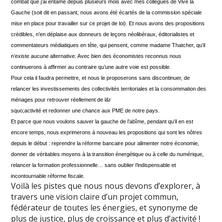
combat que j’ai entamé depuis plusieurs mois avec mes collègues de Vive la
Gauche (soit dit en passant, nous avons été écartés de la commission spéciale
mise en place pour travailler sur ce projet de loi). Et nous avons des propositions
crédibles, n’en déplaise aux donneurs de leçons néolibéraux, éditorialistes et
commentateurs médiatiques en tête, qui pensent, comme madame Thatcher, qu’il
n’existe aucune alternative. Avec bien des économistes reconnus nous
continuerons à affirmer au contraire qu’une autre voie est possible.
Pour cela il faudra permettre, et nous le proposerons sans discontinuer, de
relancer les investissements des collectivités territoriales et la consommation des
ménages pour retrouver réellement de l&r
squo;activité et redonner une chance aux PME de notre pays.
Et parce que nous voulons sauver la gauche de l’abîme, pendant qu’il en est
encore temps, nous exprimerons à nouveau les propositions qui sont les nôtres
depuis le début : reprendre la réforme bancaire pour alimenter notre économie,
donner de véritables moyens à la transition énergétique ou à celle du numérique,
relancer la formation professionnelle… sans oublier l’indispensable et
incontournable réforme fiscale.
Voilà les pistes que nous nous devons d’explorer, à
travers une vision claire d’un projet commun,
fédérateur de toutes les énergies, et synonyme de
plus de justice, plus de croissance et plus d’activité !