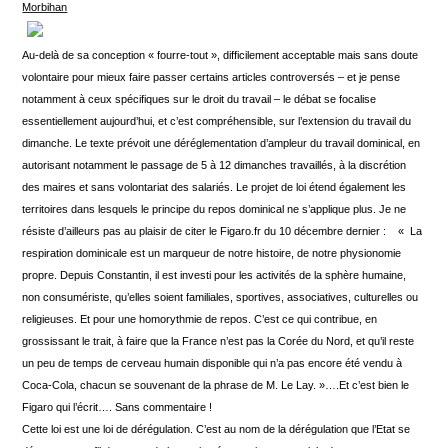
Morbihan
Au-delà de sa conception « fourre-tout », difficilement acceptable mais sans doute
volontaire pour mieux faire passer certains articles controversés – et je pense
notamment à ceux spécifiques sur le droit du travail – le débat se focalise
essentiellement aujourd’hui, et c’est compréhensible, sur l’extension du travail du
dimanche. Le texte prévoit une déréglementation d’ampleur du travail dominical, en
autorisant notamment le passage de 5 à 12 dimanches travaillés, à la discrétion
des maires et sans volontariat des salariés. Le projet de loi étend également les
territoires dans lesquels le principe du repos dominical ne s’applique plus. Je ne
résiste d’ailleurs pas au plaisir de citer le Figaro.fr du 10 décembre dernier : « La
respiration dominicale est un marqueur de notre histoire, de notre physionomie
propre. Depuis Constantin, il est investi pour les activités de la sphère humaine,
non consumériste, qu’elles soient familiales, sportives, associatives, culturelles ou
religieuses. Et pour une homorythmie de repos. C’est ce qui contribue, en
grossissant le trait, à faire que la France n’est pas la Corée du Nord, et qu’il reste
un peu de temps de cerveau humain disponible qui n’a pas encore été vendu à
Coca-Cola, chacun se souvenant de la phrase de M. Le Lay. »….Et c’est bien le
Figaro qui l’écrit…. Sans commentaire !
Cette loi est une loi de dérégulation. C’est au nom de la dérégulation que l’Etat se