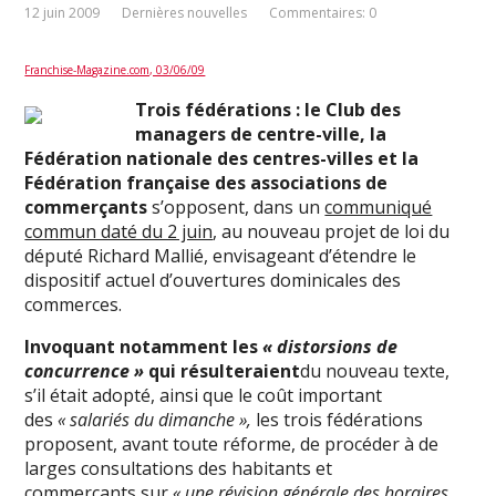
12 juin 2009
Dernières nouvelles
Commentaires: 0
Franchise-Magazine.com, 03/06/09
Trois fédérations : le Club des
managers de centre-ville, la
Fédération nationale des centres-villes et la
Fédération française des associations de
commerçants
s’opposent, dans un
communiqué
commun daté du 2 juin
, au nouveau projet de loi du
député Richard Mallié, envisageant d’étendre le
dispositif actuel d’ouvertures dominicales des
commerces.
Invoquant notamment les
« distorsions de
concurrence »
qui résulteraient
du nouveau texte,
s’il était adopté, ainsi que le coût important
des
« salariés du dimanche »,
les trois fédérations
proposent, avant toute réforme, de procéder à de
larges consultations des habitants et
commerçants sur
« une révision générale des horaires