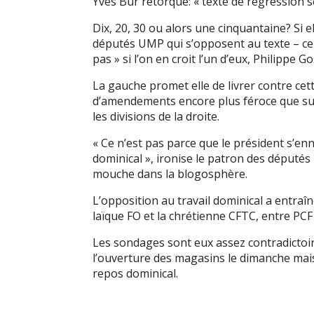
Yves Bur rétorque: « texte de régression so
Dix, 20, 30 ou alors une cinquantaine? Si el
députés UMP qui s’opposent au texte – cert
pas » si l’on en croit l’un d’eux, Philippe Go
La gauche promet elle de livrer contre cet
d’amendements encore plus féroce que sur 
les divisions de la droite.
« Ce n’est pas parce que le président s’en
dominical », ironise le patron des députés
mouche dans la blogosphère.
L’opposition au travail dominical a entra
laïque FO et la chrétienne CFTC, entre PCF 
Les sondages sont eux assez contradictoir
l’ouverture des magasins le dimanche mais
repos dominical.