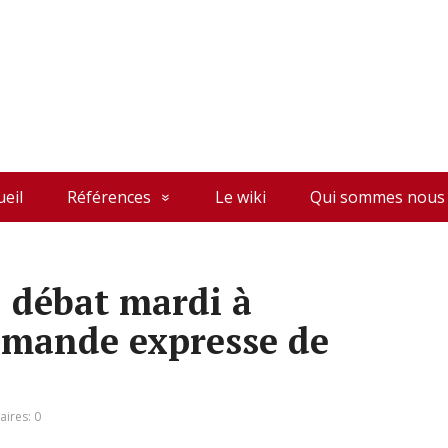
ueil
Références
Le wiki
Qui sommes nous 
: débat mardi à
emande expresse de
ires: 0