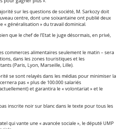
us pour gagner plus ».
jorité sur les questions de société, M. Sarkozy doit
uveau centre, dont une soixantaine ont publié deux
 « généralisation » du travail dominical.
 bien que le chef de l’Etat le juge désormais, en privé,
les commerces alimentaires seulement le matin – sera
ions, dans les zones touristiques et les
nts (Paris, Lyon, Marseille, Lille).
ité se sont relayés dans les médias pour minimiser la
ncernera pas « plus de 100.000 salariés
ctuellement) et garantira le « volontariat » et le
pas inscrite noir sur blanc dans le texte pour tous les
el qui vante une « avancée sociale », le député UMP